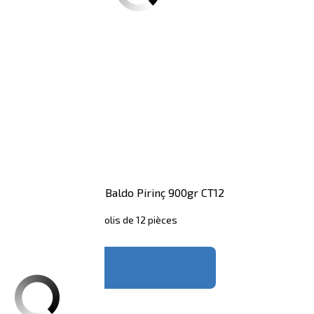
907gr CT20
Mahmood Baldo Pirinç 900gr CT12
Colis de 12 pièces