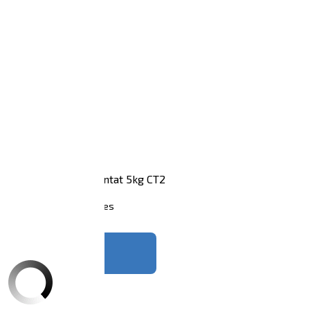
yptian Baldo Rice Suntat 5kg CT2
Colis de 2 pièces