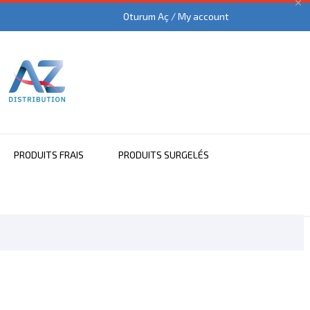

Oturum Aç / My account
PRODUITS FRAIS
PRODUITS SURGELÉS