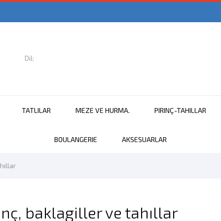
Dil:

Türkçe
TATLILAR
MEZE VE HURMA.
PIRINÇ-TAHILLAR
BOULANGERIE
AKSESUARLAR
hıllar
inç, baklagiller ve tahıllar