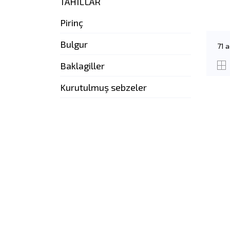
TAHILLAR
Pirinç
Bulgur
71 a
Baklagiller
Kurutulmuş sebzeler