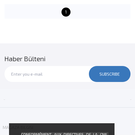
1
Haber Bülteni
SUBSCRIBE


MAĞAZA BILGISI
CONFORMÉMENT AUX DIRECTIVES DE LA CNIL,