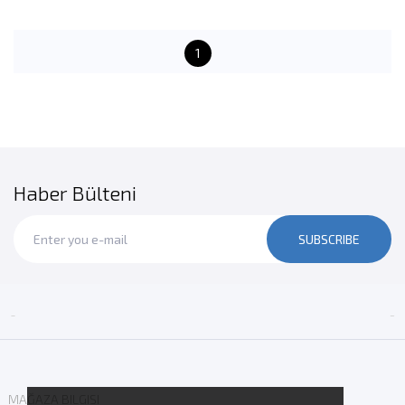
1
Haber Bülteni
SUBSCRIBE


MAĞAZA BILGISI