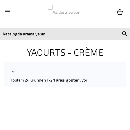


YAOURTS - CRÈME

Toplam 24 üründen 1-24 arası gösteriliyor