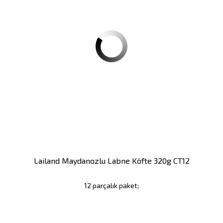
Lailand Maydanozlu Labne Köfte 320g CT12
12 parçalık paket;