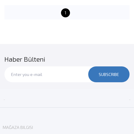
1
Haber Bülteni
SUBSCRIBE


MAĞAZA BILGISI