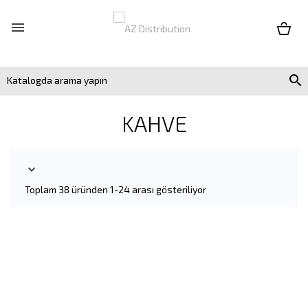


KAHVE

Toplam 38 üründen 1-24 arası gösteriliyor