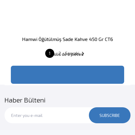
Hamwi Öğütülmüş Sade Kahve 450 Gr CT6

1
2
Sonraki
Colis de 6 pièces
Haber Bülteni
SUBSCRIBE