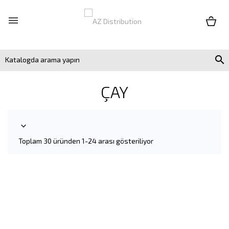


ÇAY

Toplam 30 üründen 1-24 arası gösteriliyor