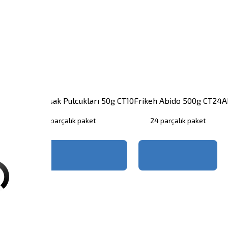
1
Abido Sarımsak Pulcukları 50g CT10
Frikeh Abido 500g CT24
A
10 parçalık paket
24 parçalık paket