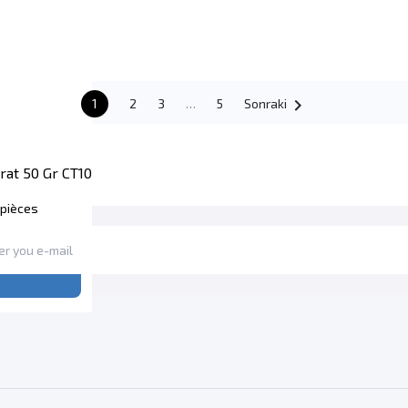

1
2
3
…
5
Sonraki
rat 50 Gr CT10
 pièces