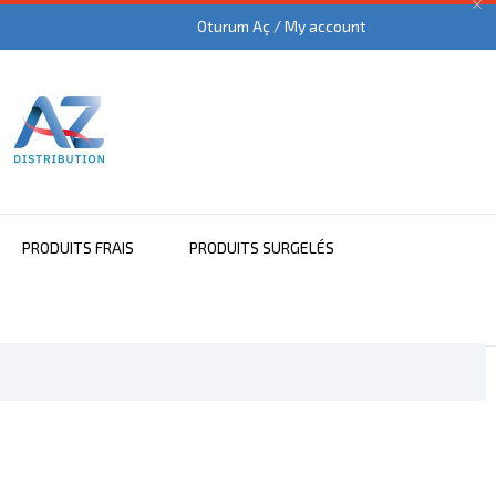

Oturum Aç / My account
PRODUITS FRAIS
PRODUITS SURGELÉS