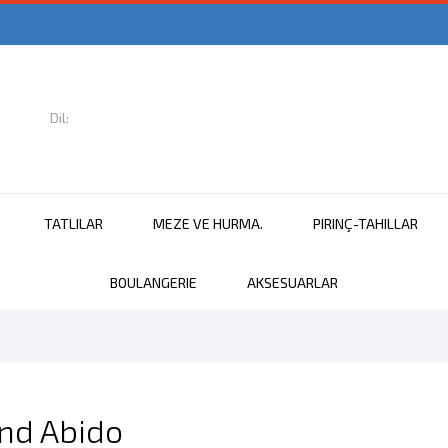
Dil:

Türkçe
TATLILAR
MEZE VE HURMA.
PIRINÇ-TAHILLAR
BOULANGERIE
AKSESUARLAR
and Abido