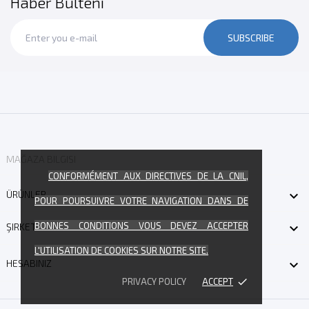
Haber Bülteni
SUBSCRIBE
MAĞAZA BILGISI
CONFORMÉMENT AUX DIRECTIVES DE LA CNIL,

ÜRÜNLER
POUR POURSUIVRE VOTRE NAVIGATION DANS DE
BONNES CONDITIONS VOUS DEVEZ ACCEPTER

ŞIRKETIMIZ
L'UTILISATION DE COOKIES SUR NOTRE SITE.

HESABINIZ
PRIVACY POLICY
ACCEPT
done