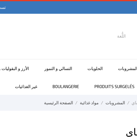
تسج
اللُّغة

اللغة العربية
لمشروبات
الحلويات
التسالي و التمور
الأرز و البقوليات 
PRODUITS SURGELÉS
BOULANGERIE
غير الغذائيات
اي
المشروبات
مواد غذائية
الصفحة الرئيسية
اي