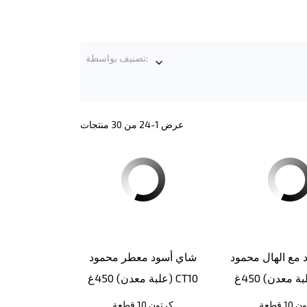
تصنيف بواسطة:

عرض 1-24 من 30 منتجات
مع الهال محمود
شاي أسود معطر محمود
(علبة معدن) 450غ CT10
1 قطعة
كرتون 10 قطعة