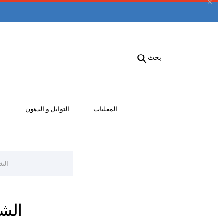


بحث
المعلبات
التوابل و الدهون
ا
الش
الش