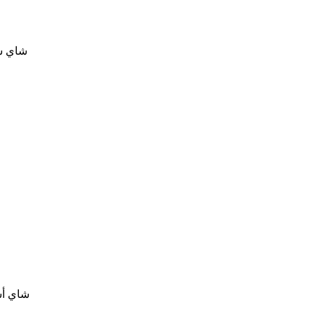
شاي س
0
شاي أس