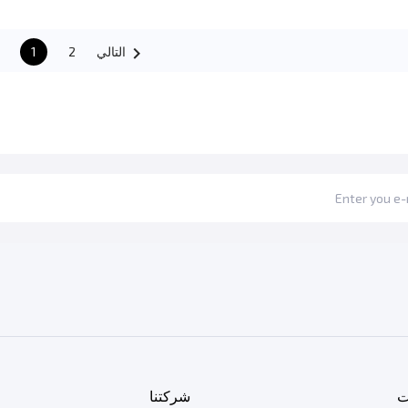

التالي
2
1
ت
شركتنا