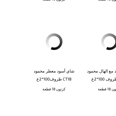
مع الهال محمود
شاي أسود معطر محمود
ظروف100*2غ CT18
1 قطعة
كرتون 18 قطعة