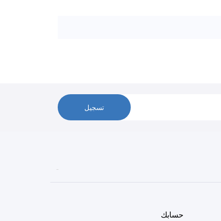
تسجيل

حسابك