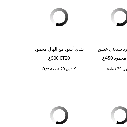
د سيلاني خشن
شاي أسود مع الهال محمود
C
500غ CT20
2 قطعة
&gt;كرتون 20 قطعة