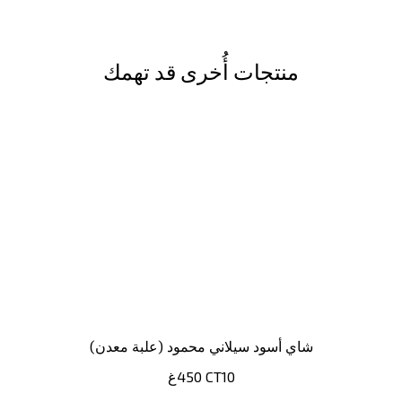
منتجات أُخرى قد تهمك
شاي أسود سيلاني محمود (علبة معدن)
450غ CT10