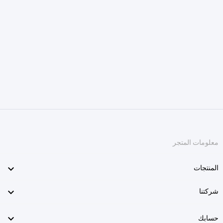
معلومات المتجر

المنتجات

شركتنا

حسابك