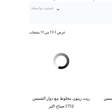
تصنيف بواسطة:

عرض 1-17 من 17 منتجات
لشمس
زيت زيتون مخلوط مع دوار الشمس
صباح 1لتر CT12