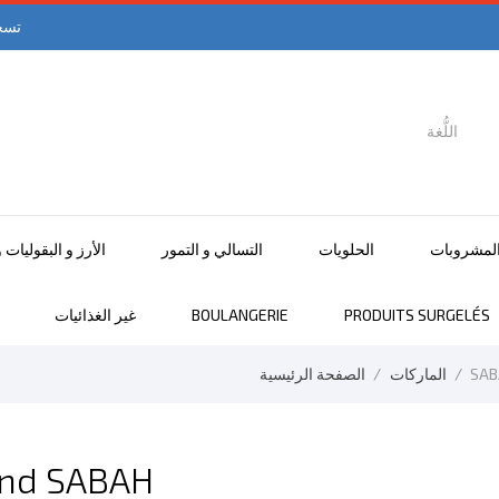
تسج
اللُّغة

اللغة العربية
لمشروبات
الحلويات
التسالي و التمور
الأرز و البقوليات 
PRODUITS SURGELÉS
BOULANGERIE
غير الغذائيات
SA
الماركات
الصفحة الرئيسية
rand SABAH