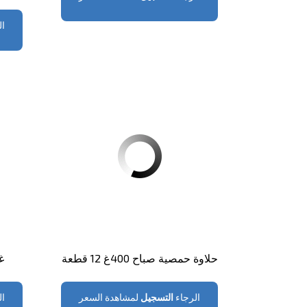
ال
حلاوة حمصية صباح 400غ 12 قطعة
غر
الرجاء
التسجيل
لمشاهدة السعر
ال