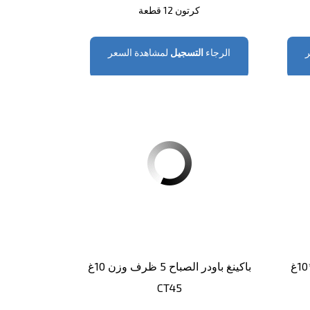
كرتون 12 قطعة
الرجاء
التسجيل
لمشاهدة السعر
باكينغ باودر الصباح 5 ظرف وزن 10غ
CT45