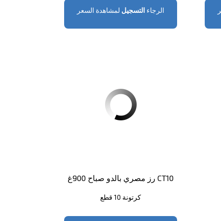
الرجاء
التسجيل
لمشاهدة السعر
رز مصري بالدو صباح 900غ CT10
كرتونة 10 قطع