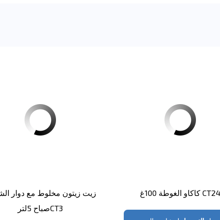
اكاو الغوطة 100غ CT24
زيت زيتون مخلوط مع دوار ا
صباح 5لترCT3