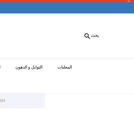


بحث
المعلبات
التوابل و الدهون
ا
BAH