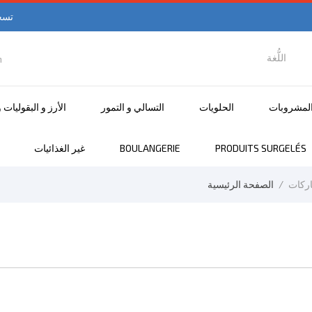
تسج
اللُّغة

اللغة العربية
لمشروبات
الحلويات
التسالي و التمور
الأرز و البقوليات 
PRODUITS SURGELÉS
BOULANGERIE
غير الغذائيات
اركات
الصفحة الرئيسية