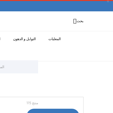


بحث
المعلبات
التوابل و الدهون
ا
الم
115 منتج