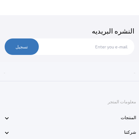
النشره البريديه
تسجيل


معلومات المتجر

المنتجات

شركتنا