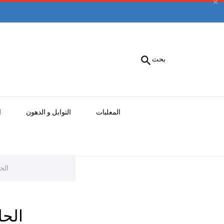


بحث
المعلبات
التوابل و الدهون
ا
الح
الحل