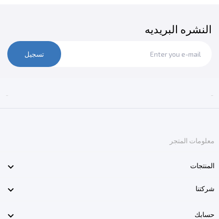
النشره البريديه
تسجيل


معلومات المتجر

المنتجات

شركتنا

حسابك