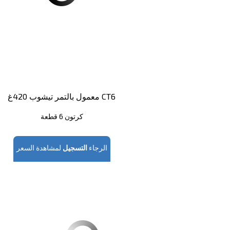
معمول بالتمر تيشوب 420غ CT6
كرتون 6 قطعة
الرجاء
التسجيل
لمشاهدة السعر