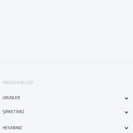
MAĞAZA BILGISI

ÜRÜNLER

ŞIRKETIMIZ

HESABINIZ