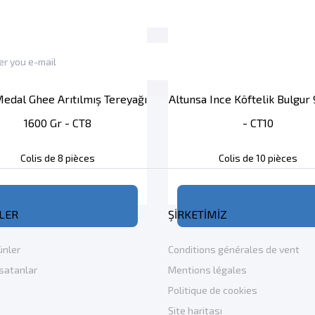
edal Ghee Arıtılmış Tereyağı
Altunsa Ince Köftelik Bulgur
1600 Gr - CT8
- CT10
Colis de 8 pièces
Colis de 10 pièces
LER
ŞIRKETIMIZ
ünler
Conditions générales de vent
 satanlar
Mentions légales
Politique de cookies
Site haritası