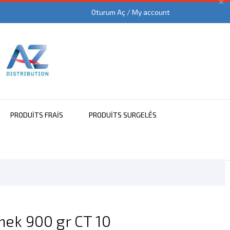

Oturum Aç / My account
PRODUITS FRAIS
PRODUITS SURGELÉS
mek 900 gr CT 10