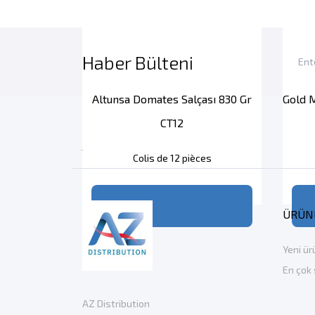
Haber Bülteni
Altunsa Domates Salçası 830 Gr
Gold M
CT12

Colis de 12 pièces
ÜRÜN
Yeni ür
En çok
AZ Distribution