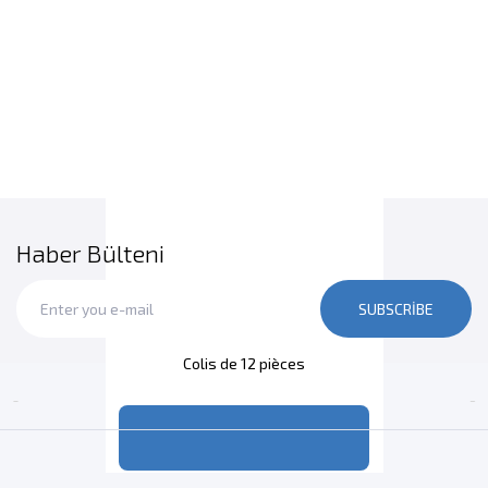
Haber Bülteni
Mahmood Baldo Pirinç 900gr CT12
SUBSCRIBE
Colis de 12 pièces

