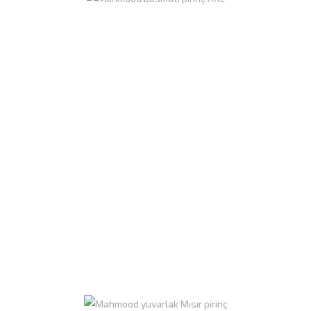
Mahmood Basmati Pirinç XXL 4,5kg
CT4
Colis de 4 pièces