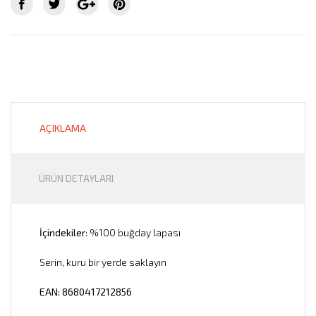
AÇIKLAMA
ÜRÜN DETAYLARI
İçindekiler
: %100 buğday lapası
Serin, kuru bir yerde saklayın
EAN: 8680417212856