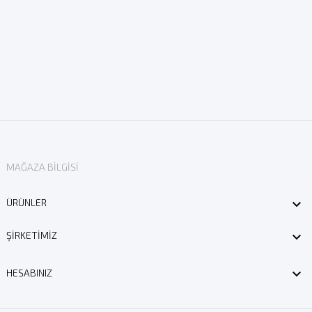
MAĞAZA BILGISI

ÜRÜNLER

ŞIRKETIMIZ

HESABINIZ