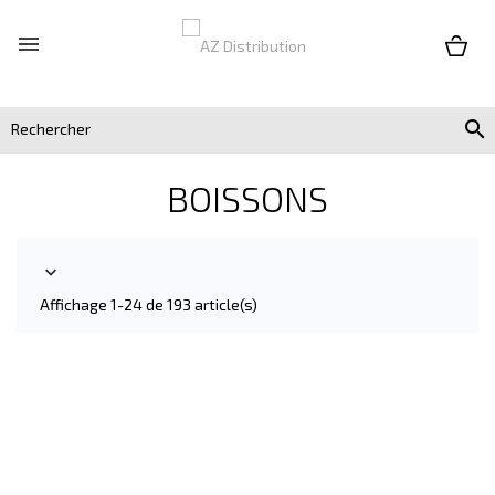


BOISSONS

Affichage 1-24 de 193 article(s)