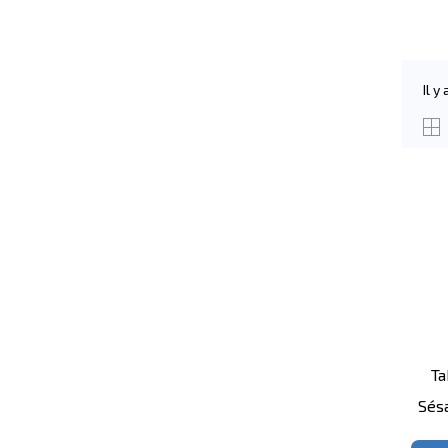
Il y
Ta
Sés