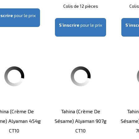
Colis de 12 pièces
Coli
nscrire
pour le prix
S'inscrire
pour le prix
S'insc
hina (crème De
Tahina (crème De
Tahi
me) Alyaman 454g
Sésame) Alyaman 907g
Sésame)
CT10
CT10
7