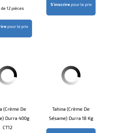
S'inscrire
pour le prix
s de 12 pièces
rire
pour le prix
na (crème De
Tahina (crème De
e) Durra 400g
Sésame) Durra 18 Kg
CT12