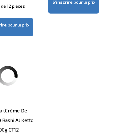
S'inscrire
pour le prix
s de 12 pièces
rire
pour le prix
na (crème De
 Rashi Al Ketto
00g CT12