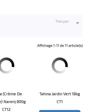
Trier par :

Affichage 1-11 de 11 article(s)
na (Crème De
Tahina Jardin Vert 18kg
) Narenj 800g
CT1
CT12