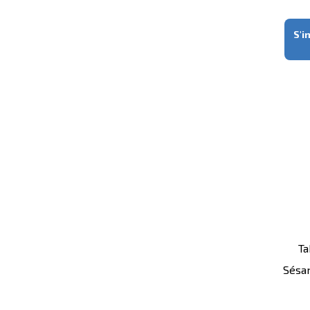
S'i
Ta
Sésa