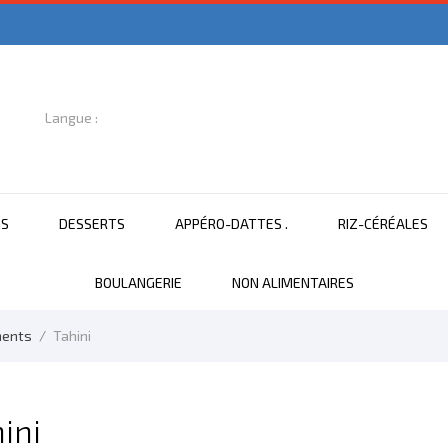
Langue :

Français
NS
DESSERTS
APPÉRO-DATTES .
RIZ-CÉRÉALES
BOULANGERIE
NON ALIMENTAIRES
ments
Tahini
ini