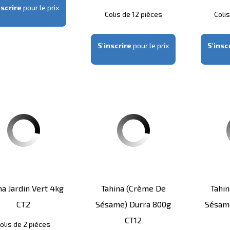
nscrire
pour le prix
Colis de 12 pièces
Coli
S'inscrire
pour le prix
S'insc
na Jardin Vert 4kg
Tahina (crème De
Tahi
CT2
Sésame) Durra 800g
Sésam
CT12
olis de 2 piéces