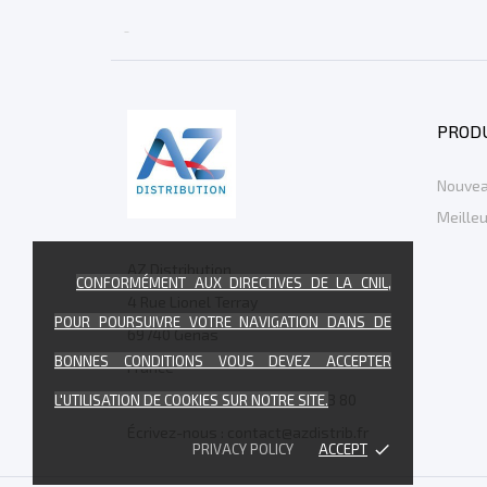

PROD
Nouvea
Meille
AZ Distribution
CONFORMÉMENT AUX DIRECTIVES DE LA CNIL,
4 Rue Lionel Terray
POUR POURSUIVRE VOTRE NAVIGATION DANS DE
69740 Genas
BONNES CONDITIONS VOUS DEVEZ ACCEPTER
France
Appelez-nous :
+33 4 74 94 73 80
L'UTILISATION DE COOKIES SUR NOTRE SITE.
Écrivez-nous :
contact@azdistrib.fr
PRIVACY POLICY
ACCEPT
done