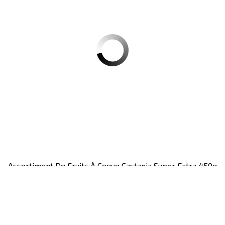
Assortiment De Fruits À Coque Castania Super Extra 450g
CT12
Colis de 12 pièces