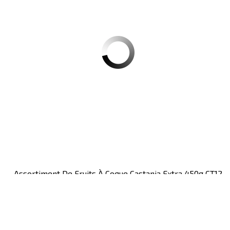
Assortiment De Fruits À Coque Castania Extra 450g CT12
Colis de 12 pièces
S'inscrire
pour le prix