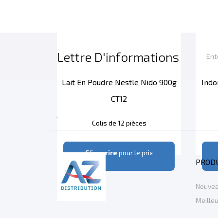
Lettre D'informations
Lait En Poudre Nestle Nido 900g
Indo
CT12

Colis de 12 pièces
S'inscrire
pour le prix
PROD
Nouvea
Meille