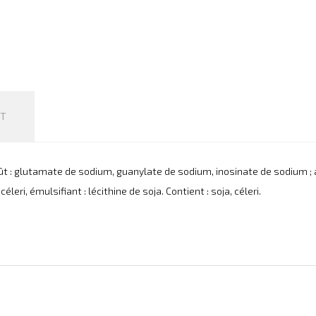
IT
ût : glutamate de sodium, guanylate de sodium, inosinate de sodium ; am
eri, émulsifiant : lécithine de soja. Contient : soja, céleri.