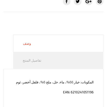
وصف
تفاصيل المنتج
المكونات: خيار 66%، ماء، خل، ملح 6%، فلفل أخضر، ثوم
EAN: 6210241051196