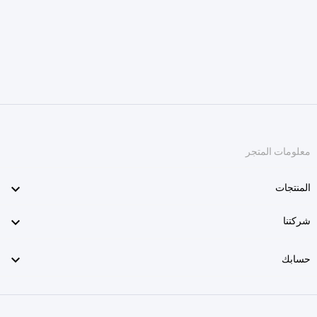
معلومات المتجر

المنتجات

شركتنا

حسابك