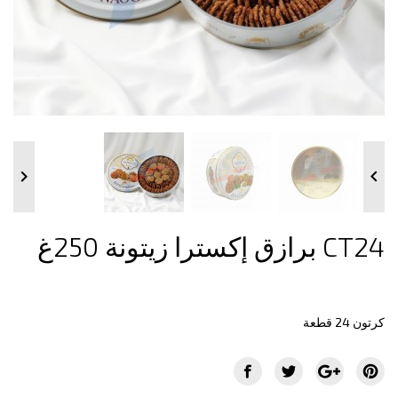


برازق إكسترا زيتونة 250غ CT24
كرتون 24 قطعة