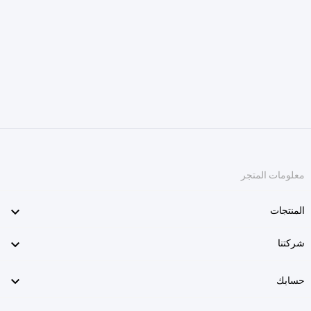
معلومات المتجر

المنتجات

شركتنا

حسابك