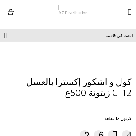


كول و اشكور إكسترا بالعسل
زيتونة 500غ CT12
كرتون 12 قطعة