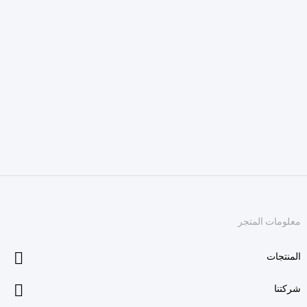
معلومات المتجر

المنتجات

شركتنا