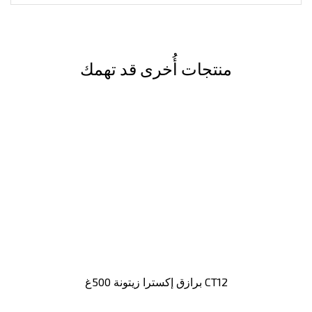
منتجات أُخرى قد تهمك
برازق إكسترا زيتونة 500غ CT12